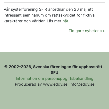
Vår systerförening SFIR anordnar den 26 maj ett
intressant seminarium om rättsskyddet för fiktiva
karaktärer och världar. Läs mer
här
.
Tidigare nyheter >>
© 2002–2026, Svenska föreningen för upphovsrätt -
SFU
Information om personuppgiftsbehandling
Producerad av www.eddy.se, info@eddy.se